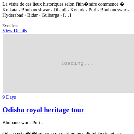
La visite de ces lieux historiques selon l'itin�raire commence �
Kolkata - Bhubaneshwar - Dhauli - Konark - Puri - Bhubaneswar -
Hyderabad - Bidar - Gulbarga - […]
Excellent
View Details
9 Days
Odisha royal heritage tour
Bhubaneswar - Puri -
Odisha est c�l�bre pour son patrimoine culturel fascinant, ses