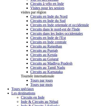
Circuits à vélo en Inde
Visites pour les seniors
visites par région
Circuits en Inde du Nord
Circuits en Inde du Sud
Circuits en Inde orientale et occidentale
Circuits dans le nord-est de l'Inde
Circuits dans les Indes occidentales
Circuits en Inde de l'Est
Circuits en Inde centrale
Circuits au Rajasthan
Circuits au Punjab
Circuits au Kerala
Circuits au Gujarat
Circuits au Madhya Pradesh
Circuits au Tamil Nadu
Circuits au Karnataka
Tournée internationale
Tours par jours
Tours par mois
Tours spéciaux
Les destinations
Circuits en Inde
Inde & Circuits au Népal
Inde & Circuits à Srilanka