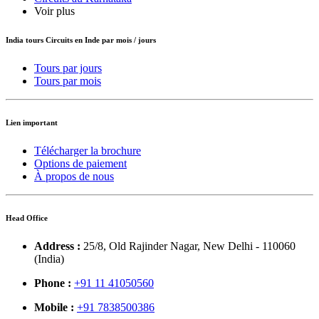
Voir plus
India tours Circuits en Inde
par mois / jours
Tours par jours
Tours par mois
Lien
important
Télécharger la brochure
Options de paiement
À propos de nous
Head Office
Address :
25/8, Old Rajinder Nagar, New Delhi - 110060
(India)
Phone :
+91 11 41050560
Mobile :
+91 7838500386