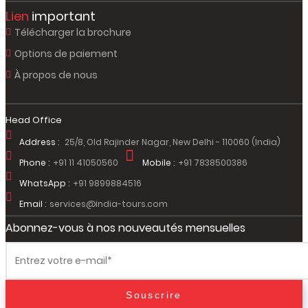
Lien
important
Télécharger la brochure
Options de paiement
À propos de nous
Head Office
Address :
25/8, Old Rajinder Nagar, New Delhi - 110060 (India)
Phone :
+91 11 41050560
Mobile :
+91 7838500386
WhatsApp :
+91 9899884516
Email :
services@india-tours.com
Abonnez-vous à nos nouveautés mensuelles
Souscrire