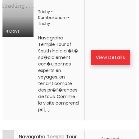
Trichy -
Kumbakonam -
Trichy
4 Days
Navagraha
Temple Tour of
South India a �t�
View Details
sp�cialement
con�u par nos
experts en
voyages, en
tenant compte
des pr�f�rences
de tous. Comme
la visite comprend
pri […]
Navagraha Temple Tour
Excellent