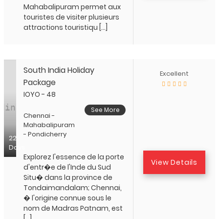
Mahabalipuram permet aux
touristes de visiter plusieurs
attractions touristiqu […]
South India Holiday
Excellent
Package
IOYO - 48
See More
Chennai -
Mahabalipuram
- Pondicherry
22
Days
Explorez l'essence de la porte
View Details
d'entr�e de l'Inde du Sud
Situ� dans la province de
Tondaimandalam; Chennai,
� l'origine connue sous le
nom de Madras Patnam, est
[…]