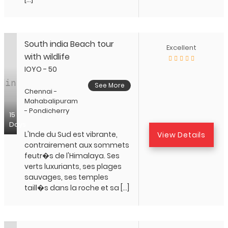
South india Beach tour
Excellent
with wildlife
IOYO - 50
See More
Chennai -
Mahabalipuram
- Pondicherry
15
Days
L'Inde du Sud est vibrante,
View Details
contrairement aux sommets
feutr�s de l'Himalaya. Ses
verts luxuriants, ses plages
sauvages, ses temples
taill�s dans la roche et sa […]