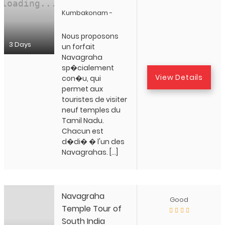
Kumbakonam -
Nous proposons
3 Days
un forfait
Navagraha
sp�cialement
View Details
con�u, qui
permet aux
touristes de visiter
neuf temples du
Tamil Nadu.
Chacun est
d�di� � l'un des
Navagrahas. […]
Navagraha
Good
Temple Tour of
South India