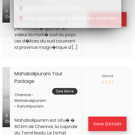
Mahabalipuram
Inde & Circuits au Tibet
11
Un accueil chaleureux vous
Days
Inde, Cambodge & Tours au Vietnam
View Details
attend pour cet itin�raire
personnalis� qui met en
Des offres
valeur la moiti� sud du pays.
Blog
Les d�lices du sud couvrant
Contact
la province magn�tique d […]
Mahabalipuram Tour
Good
Package
See More
Chennai -
Mahabalipuram
- Kanchipuram
3
Mahabalipuram est situ� �
Days
View Details
60 km de Chennai, la capitale
du Tamil Nadu. Le forfait