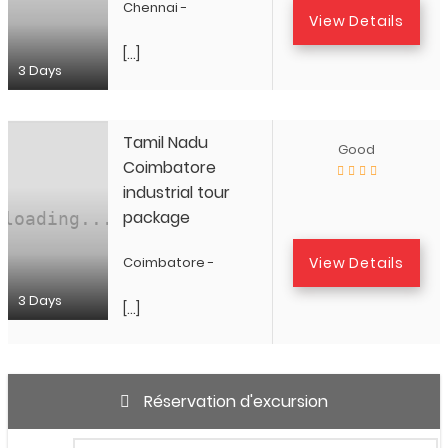
Chennai -
View Details
[…]
3 Days
Tamil Nadu
Good
Coimbatore
industrial tour
package
View Details
Coimbatore -
3 Days
[…]
Réservation d'excursion