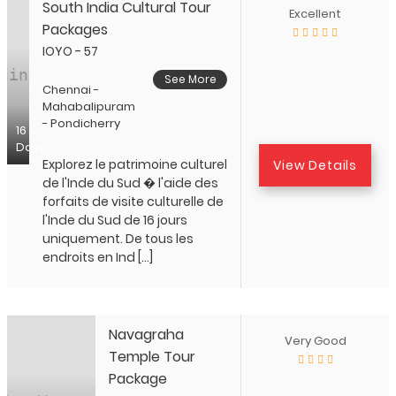
South India Cultural Tour
Excellent
Packages
IOYO - 57
See More
Chennai -
Mahabalipuram
- Pondicherry
16
Days
Explorez le patrimoine culturel
View Details
de l'Inde du Sud � l'aide des
forfaits de visite culturelle de
l'Inde du Sud de 16 jours
uniquement. De tous les
endroits en Ind […]
Navagraha
Very Good
Temple Tour
Package