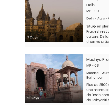
Delhi
MP - 09
Delhi - Agra -
Situ� en plei
Pradesh est u
culture. De l
7 Days
charme artist
Madhya Pra
MP - 08
Mumbai - Aur
Burhanpur
Plus de 2500
une marque si
de l'Inde ce
21 Days
de Sahyadri 