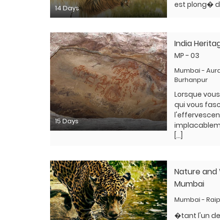
est plong� da
14 Days
India Herit
MP - 03
Mumbai - Aur
Burhanpur
Lorsque vous
qui vous fasci
l'effervescen
15 Days
implacableme
[…]
Nature and 
Mumbai
Mumbai - Rai
�tant l'un de