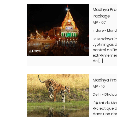
Madhya Prad
Package
MP - 07
Indore - Man
Le Madhya Pr
Jyotirlingas d
central de l'
3 Days
extr�mement
de […]
Madhya Prad
MP - 10
Delhi - Dholpu
L'�tat du Ma
�clectique d
dans une des