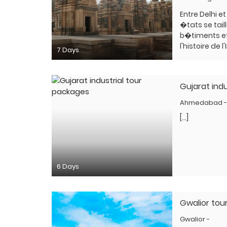
Entre Delhi e
�tats se taill
b�timents et
l'histoire de l
7 Days
Gujarat ind
Ahmedabad 
[…]
6 Days
Gwalior tou
Gwalior -