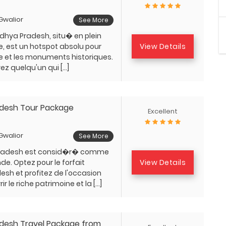
 Gwalior
See More
dhya Pradesh, situ� en plein
View Details
e, est un hotspot absolu pour
ture et les monuments historiques.
ez quelqu'un qui […]
desh Tour Package
Excellent
 Gwalior
See More
radesh est consid�r� comme
View Details
nde. Optez pour le forfait
sh et profitez de l'occasion
r le riche patrimoine et la […]
desh Travel Package from