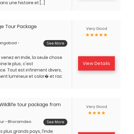
ns une histoire et […]
age Tour Package
Very Good
angabad -
See More
 venez en Inde, la seule chose
View Details
ne le plus, c'est
ce. Tout est infiniment divers,
nt lumineux et color� et rac
Wildlife tour package from
Very Good
pur - Bhoramdeo
See More
s plus grands pays, l'Inde