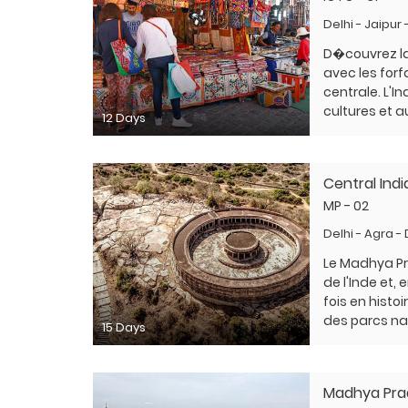
Delhi - Jaipur
D�couvrez la
avec les forf
centrale. L'I
cultures et a
12 Days
Central Ind
MP - 02
Delhi - Agra -
Le Madhya Pr
de l'Inde et, 
fois en histoi
des parcs nat
15 Days
Madhya Pra