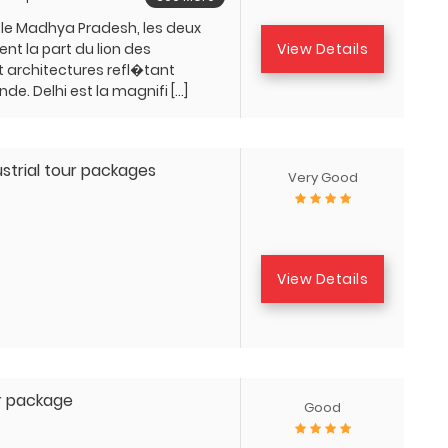
t le Madhya Pradesh, les deux
View Details
ent la part du lion des
 architectures refl�tant
'Inde. Delhi est la magnifi […]
ustrial tour packages
Very Good
-
View Details
r package
Good