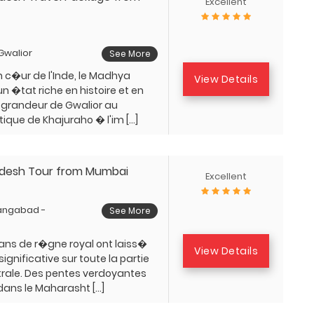
Excellent
 Gwalior
See More
n c�ur de l'Inde, le Madhya
View Details
n �tat riche en histoire et en
a grandeur de Gwalior au
ique de Khajuraho � l'im […]
desh Tour from Mumbai
Excellent
angabad -
See More
 ans de r�gne royal ont laiss�
View Details
gnificative sur toute la partie
ntrale. Des pentes verdoyantes
dans le Maharasht […]