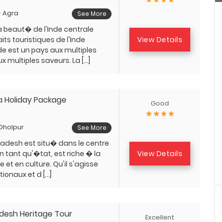
 - Agra
See More
 beaut� de l'Inde centrale
View Details
aits touristiques de l'Inde
nde est un pays aux multiples
ux multiples saveurs. La […]
ia Holiday Package
Good
 Dholpur
See More
adesh est situ� dans le centre
View Details
en tant qu'�tat, est riche � la
re et en culture. Qu'il s'agisse
ionaux et d […]
desh Heritage Tour
Excellent