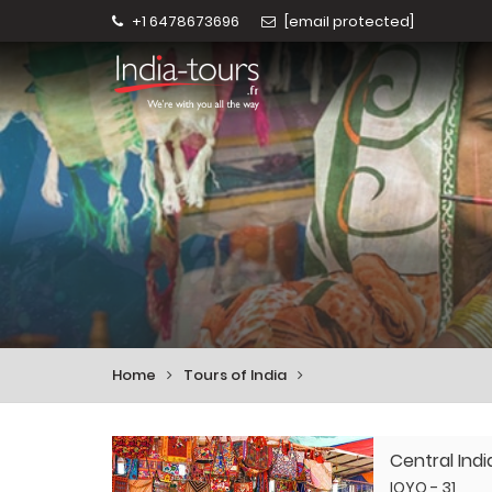
tagscentrale-inde
+1 6478673696
[email protected]
Home
Tours of India
Central Ind
IOYO - 31