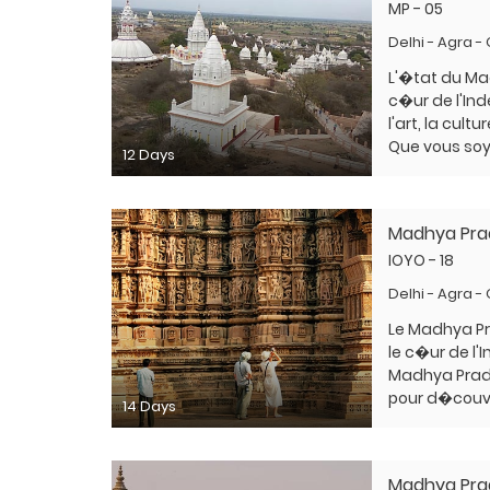
MP - 05
Delhi - Agra -
L'�tat du Ma
c�ur de l'Ind
l'art, la cul
Que vous soy
12 Days
Madhya Pra
IOYO - 18
Delhi - Agra -
Le Madhya P
le c�ur de l'I
Madhya Prade
pour d�couvri
14 Days
Madhya Pra