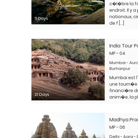
c�l�bre la 
endroit. Il y 
nationaux, c
11 Days
de f […]
India Tour
MP - 04
Mumbai - Aur
Burhanpur
Mumbai est l
une tourn�e 
financi�re du 
21 Days
anim�e, la plu
Madhya Pra
MP - 06
Delhi - Agra -