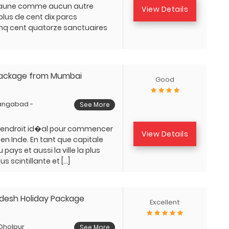
faune comme aucun autre
View Details
a plus de cent dix parcs
inq cent quatorze sanctuaires
 Package from Mumbai
Good
angabad -
See More
'endroit id�al pour commencer
View Details
en Inde. En tant que capitale
pays et aussi la ville la plus
s scintillante et […]
desh Holiday Package
Excellent
 Dholpur
See More