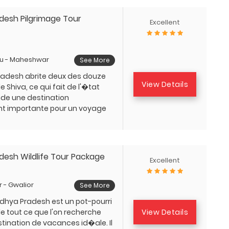
esh Pilgrimage Tour
Excellent
du - Maheshwar
See More
adesh abrite deux des douze
View Details
e Shiva, ce qui fait de l'�tat
Inde une destination
 importante pour un voyage
esh Wildlife Tour Package
Excellent
r - Gwalior
See More
dhya Pradesh est un pot-pourri
View Details
e tout ce que l'on recherche
tination de vacances id�ale. Il